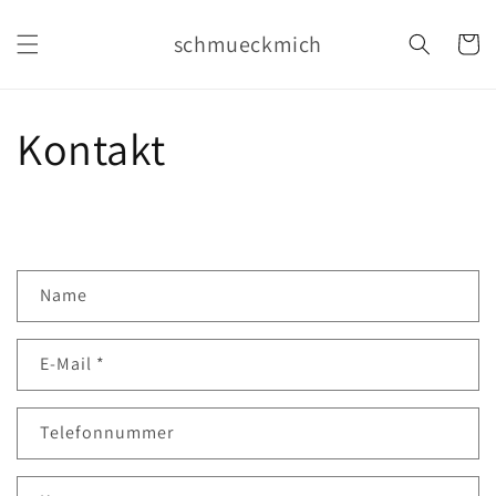
Direkt
zum
schmueckmich
Warenko
Inhalt
Kontakt
K
Name
o
n
E-Mail
*
t
a
k
Telefonnummer
t
f