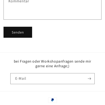
Kommentar
o
r
m
u
l
Senden
a
r
bei Fragen oder Workshopanfragen sende mir
gerne eine Anfrage;)
E-Mail
Zahlungsmethoden